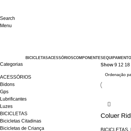
Search
Menu
Coluer
Categorias
BICICLETAS
ACESSÓRIOS
COMPONENTES
EQUIPAMENT
Categorias
Show
9
12
18
ACESSÓRIOS
Bidons
Gps
Lubrificantes
Luzes
BICICLETAS
Coluer Rid
Bicicletas Citadinas
Bicicletas de Criança
BICICLETAS
,