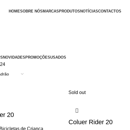
HOME
SOBRE NÓS
MARCAS
PRODUTOS
NOTÍCIAS
CONTACTOS
OS
NOVIDADES
PROMOÇÕES
USADOS
24
Sold out
er 20
Coluer Rider 20
Bicicletas de Criança