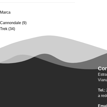
Marca
Cannondale
(9)
Trek
(34)
Con
Estra
Viana
Tel.:
a red
Emai