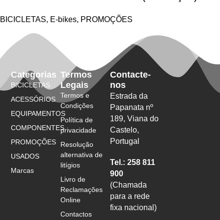
BICICLETAS
,
E-bikes
,
PROMOÇÕES
Categorias
Termos
Contacte-
Legais
nos
BICICLETAS
Termos e
Estrada da
ACESSÓRIOS
Condições
Papanata nº
EQUIPAMENTOS
189, Viana do
Política de
COMPONENTES
Castelo,
privacidade
Portugal
PROMOÇÕES
Resolução
alternativa de
USADOS
Tel.: 258 811
litígios
Marcas
900
Livro de
(Chamada
Reclamações
para a rede
Online
fixa nacional)
Contactos